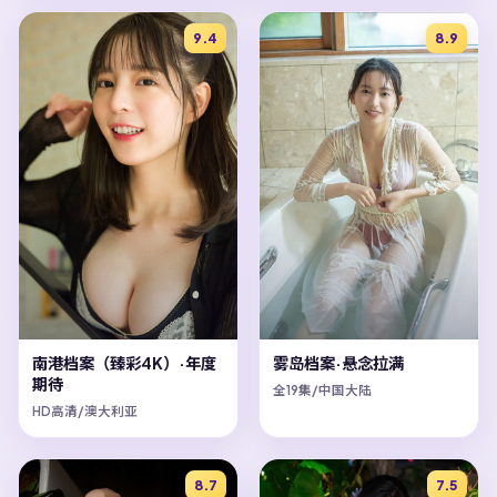
9.4
8.9
南港档案（臻彩4K）·年度
雾岛档案·悬念拉满
期待
全19集/中国大陆
HD高清/澳大利亚
8.7
7.5