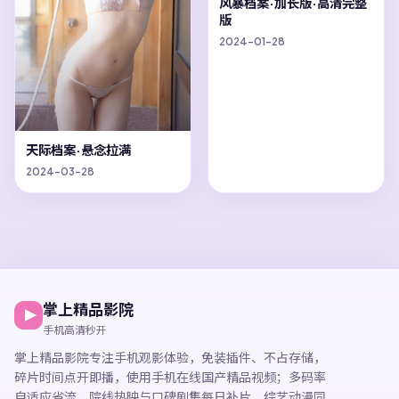
风暴档案·加长版·高清完整
版
2024-01-28
天际档案·悬念拉满
2024-03-28
掌上精品影院
手机高清秒开
掌上精品影院
专注手机观影体验，
免装插件、不占存储，
碎片时间点开即播，
使用手机在线国产精品视频
；多码率
自适应省流，院线热映与口碑剧集每日补片，综艺动漫同