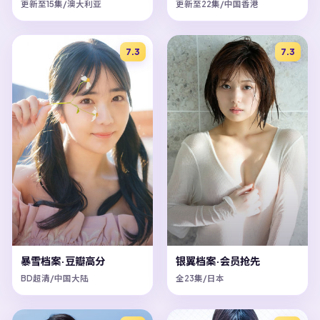
更新至15集/澳大利亚
更新至22集/中国香港
7.3
7.3
暴雪档案·豆瓣高分
银翼档案·会员抢先
BD超清/中国大陆
全23集/日本