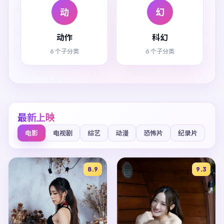
动
幻
动作
科幻
6 个子分类
6 个子分类
最新上映
电影
电视剧
综艺
动漫
恐怖片
纪录片
8.9
9.3