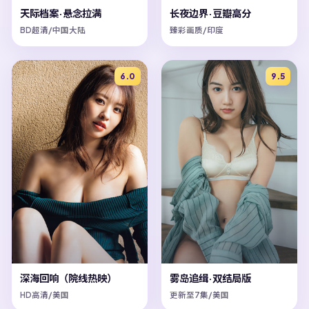
天际档案·悬念拉满
长夜边界·豆瓣高分
BD超清/中国大陆
臻彩画质/印度
6.0
9.5
深海回响（院线热映）
雾岛追缉·双结局版
HD高清/美国
更新至7集/美国