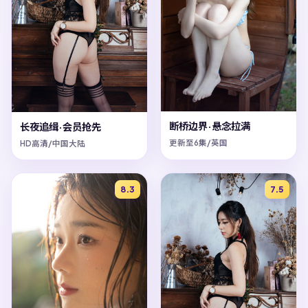
断桥边界·悬念拉满
长夜追缉·会员抢先
更新至6集/英国
HD高清/中国大陆
8.3
7.5