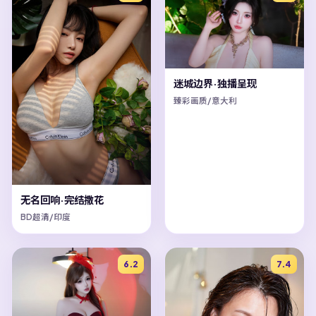
迷城边界·独播呈现
臻彩画质/意大利
无名回响·完结撒花
BD超清/印度
6.2
7.4