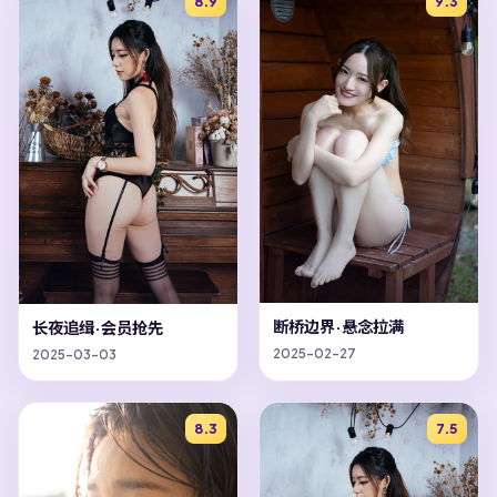
8.9
9.3
断桥边界·悬念拉满
长夜追缉·会员抢先
2025-02-27
2025-03-03
8.3
7.5