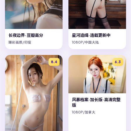
长夜边界·豆瓣高分
星河追缉·连载更新中
臻彩画质/印度
1080P/中国大陆
8.4
6.3
风暴档案·加长版·高清完整
版
1080P/加拿大