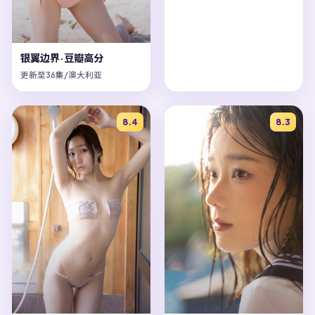
银翼边界·豆瓣高分
更新至36集/澳大利亚
8.4
8.3